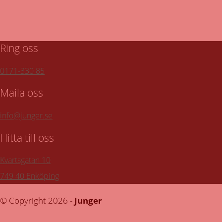
Ring oss
0171-330 85
Maila oss
info@junger.se
Hitta till oss
Kvartsgatan 10
749 40 Enköping
© Copyright 2026 -
Junger