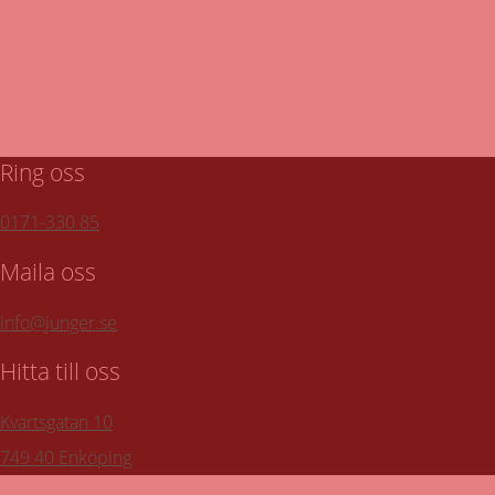
Till turlistan för vår hämtservice
Ring oss
0171-330 85
Maila oss
info@junger.se
Hitta till oss
Kvartsgatan 10
749 40 Enköping