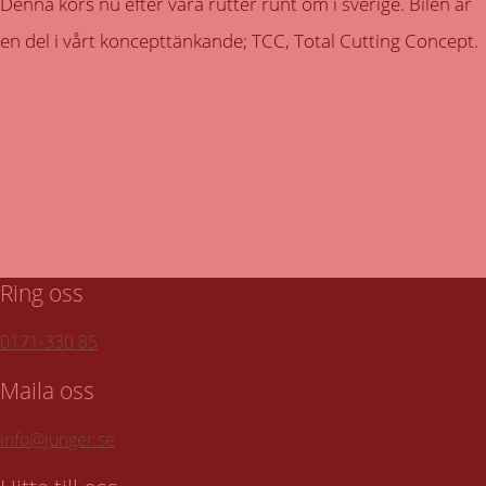
Denna körs nu efter våra rutter runt om i sverige. Bilen är
en del i vårt koncepttänkande; TCC, Total Cutting Concept.
När kommer vår servicebil till er?
Till turlistan för vår hämtservice
Ring oss
0171-330 85
Maila oss
info@junger.se