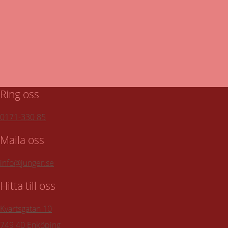
När kommer vår servicebil till er?
Till turlistan för vår hämtservice
Ring oss
0171-330 85
Maila oss
info@junger.se
Hitta till oss
Kvartsgatan 10
749 40 Enköping