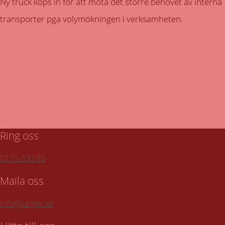
Ny truck köps in för att möta det större behovet av interna
transporter pga volymökningen i verksamheten.
När kommer vår servicebil till er?
Till turlistan för vår hämtservice
Ring oss
0171-330 85
Maila oss
info@junger.se